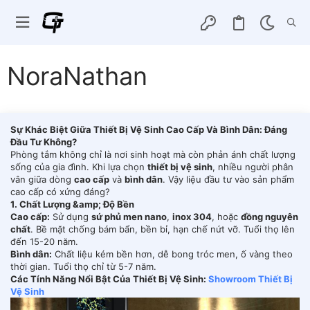
NoraNathan
Sự Khác Biệt Giữa Thiết Bị Vệ Sinh Cao Cấp Và Bình Dân: Đáng
Đầu Tư Không?
Phòng tắm không chỉ là nơi sinh hoạt mà còn phản ánh chất lượng
sống của gia đình. Khi lựa chọn
thiết bị vệ sinh
, nhiều người phân
vân giữa dòng
cao cấp
và
bình dân
. Vậy liệu đầu tư vào sản phẩm
cao cấp có xứng đáng?
1. Chất Lượng &amp; Độ Bền
Cao cấp:
Sử dụng
sứ phủ men nano
,
inox 304
, hoặc
đồng nguyên
chất
. Bề mặt chống bám bẩn, bền bỉ, hạn chế nứt vỡ. Tuổi thọ lên
đến 15-20 năm.
Bình dân:
Chất liệu kém bền hơn, dễ bong tróc men, ố vàng theo
thời gian. Tuổi thọ chỉ từ 5-7 năm.
Các Tính Năng Nổi Bật Của Thiết Bị Vệ Sinh:
Showroom Thiết Bị
Vệ Sinh