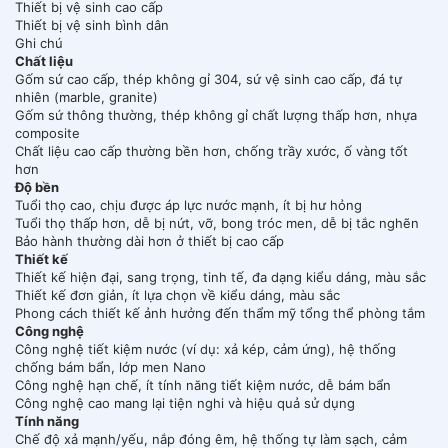
Thiết bị vệ sinh cao cấp
Thiết bị vệ sinh bình dân
Ghi chú
Chất liệu
Gốm sứ cao cấp, thép không gỉ 304, sứ vệ sinh cao cấp, đá tự
nhiên (marble, granite)
Gốm sứ thông thường, thép không gỉ chất lượng thấp hơn, nhựa
composite
Chất liệu cao cấp thường bền hơn, chống trầy xước, ố vàng tốt
hơn
Độ bền
Tuổi thọ cao, chịu được áp lực nước mạnh, ít bị hư hỏng
Tuổi thọ thấp hơn, dễ bị nứt, vỡ, bong tróc men, dễ bị tắc nghẽn
Bảo hành thường dài hơn ở thiết bị cao cấp
Thiết kế
Thiết kế hiện đại, sang trọng, tinh tế, đa dạng kiểu dáng, màu sắc
Thiết kế đơn giản, ít lựa chọn về kiểu dáng, màu sắc
Phong cách thiết kế ảnh hưởng đến thẩm mỹ tổng thể phòng tắm
Công nghệ
Công nghệ tiết kiệm nước (ví dụ: xả kép, cảm ứng), hệ thống
chống bám bẩn, lớp men Nano
Công nghệ hạn chế, ít tính năng tiết kiệm nước, dễ bám bẩn
Công nghệ cao mang lại tiện nghi và hiệu quả sử dụng
Tính năng
Chế độ xả mạnh/yếu, nắp đóng êm, hệ thống tự làm sạch, cảm