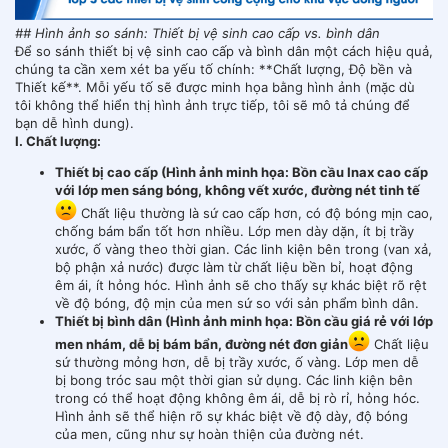
## Hình ảnh so sánh: Thiết bị vệ sinh cao cấp vs. bình dân
Để so sánh thiết bị vệ sinh cao cấp và bình dân một cách hiệu quả,
chúng ta cần xem xét ba yếu tố chính: **Chất lượng, Độ bền và
Thiết kế**. Mỗi yếu tố sẽ được minh họa bằng hình ảnh (mặc dù
tôi không thể hiển thị hình ảnh trực tiếp, tôi sẽ mô tả chúng để
bạn dễ hình dung).
I. Chất lượng:
Thiết bị cao cấp (Hình ảnh minh họa: Bồn cầu Inax cao cấp
với lớp men sáng bóng, không vết xước, đường nét tinh tế
Chất liệu thường là sứ cao cấp hơn, có độ bóng mịn cao,
chống bám bẩn tốt hơn nhiều. Lớp men dày dặn, ít bị trầy
xước, ố vàng theo thời gian. Các linh kiện bên trong (van xả,
bộ phận xả nước) được làm từ chất liệu bền bỉ, hoạt động
êm ái, ít hỏng hóc. Hình ảnh sẽ cho thấy sự khác biệt rõ rệt
về độ bóng, độ mịn của men sứ so với sản phẩm bình dân.
Thiết bị bình dân (Hình ảnh minh họa: Bồn cầu giá rẻ với lớp
men nhám, dễ bị bám bẩn, đường nét đơn giản
Chất liệu
sứ thường mỏng hơn, dễ bị trầy xước, ố vàng. Lớp men dễ
bị bong tróc sau một thời gian sử dụng. Các linh kiện bên
trong có thể hoạt động không êm ái, dễ bị rò rỉ, hỏng hóc.
Hình ảnh sẽ thể hiện rõ sự khác biệt về độ dày, độ bóng
của men, cũng như sự hoàn thiện của đường nét.