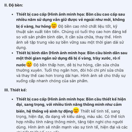
II. Độ bền:
Thiết bị cao cấp (Hình ảnh minh họa: Bồn cầu cao cấp sau
nhiều năm sử dụng vẫn giữ được vẻ ngoài như mới, không
bị ố vàng, hư hỏng
Độ bền cao nhờ chất liệu tốt, kỹ
thuật sản xuất tiên tiến. Chúng có tuổi thọ cao hơn đáng kể
so với sản phẩm bình dân, ít cần sửa chữa, thay thế. Hình
ảnh sẽ tập trung vào sự bền vững sau một thời gian dài sử
dụng.
Thiết bị bình dân (Hình ảnh minh họa: Bồn cầu bình dân sau
một thời gian ngắn sử dụng đã bị ố vàng, trầy xước, rò rỉ
nước
Độ bền thấp hơn, dễ bị hư hỏng, cần sửa chữa
thường xuyên. Tuổi thọ ngắn hơn, đòi hỏi chi phí sửa chữa
và thay thế cao hơn trong dài hạn. Hình ảnh sẽ cho thấy sự
xuống cấp nhanh chóng của sản phẩm.
III. Thiết kế:
Thiết bị cao cấp (Hình ảnh minh họa: Bồn cầu thiết kế hiện
đại, sang trọng, với nhiều tính năng thông minh như cảm
biến, hệ thống vệ sinh tự động
Thiết kế tinh tế, sang
trọng, hiện đại, đa dạng về kiểu dáng, màu sắc. Có thể tích
hợp nhiều tính năng thông minh, tăng tiện nghi cho người
dùng. Hình ảnh sẽ nhấn mạnh vào sự tinh tế, hiện đại và các