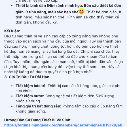
chi tiết thiết kế cao cấp.
Thiết bị bình dân (Hình ảnh minh họa: Bồn cầu thiết kế đơn
giản, ít tính năng, màu sắc hạn chế
Thiết kế đơn giản, ít
tính năng, màu sắc hạn chế. Hình ảnh sẽ cho thấy thiết kế
đơn giản, không cầu kỳ.
Kết luận:
Đầu tư vào thiết bị vệ sinh cao cấp có xứng đáng hay không phụ
thuộc vào ngân sách và nhu cầu của mỗi người. Tuy giá thành ban
đầu cao hơn, nhưng chất lượng tốt hơn, độ bền cao hơn và thiết
kế đẹp hơn sẽ mang lại sự hài lòng lâu dài. Chi phí sửa chữa, thay
thế thấp hơn trong dài hạn có thể bù đắp cho khoản đầu tư ban
đầu. Tuy nhiên, nếu ngân sách hạn chế, thiết bị bình dân vẫn là lựa
chọn khả thi, nhưng cần lưu ý đến việc thay thế sớm hơn. Hãy cân
nhắc kỹ lưỡng để đưa ra quyết định phù hợp nhất.
3. Giá Trị Đầu Tư Dài Hạn
Tiết kiệm bảo trì:
Thiết bị cao cấp ít hỏng hóc, giảm chi phí
sửa chữa.
Tiết kiệm nước:
Công nghệ xả tiết kiệm đến 50% lượng
nước sử dụng.
Tăng giá trị bất động sản:
Phòng tắm cao cấp giúp nâng tầm
không gian sống.
Hướng Dẫn Sử Dụng Thiết Bị Vệ Sinh:
https://forums.mangadex.org/members/carterhughes.819129/ab