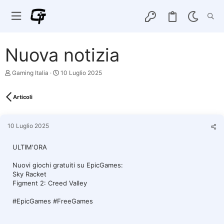
Nuova notizia
C
D
Gaming Italia
10 Luglio 2025
r
a
e
t
a
a
Articoli
t
d
o
i
r
i
10 Luglio 2025
e
n
D
i
i
z
ULTIM'ORA
s
i
c
o
Nuovi giochi gratuiti su EpicGames:
u
Sky Racket
s
Figment 2: Creed Valley
s
i
o
#EpicGames #FreeGames
n
e