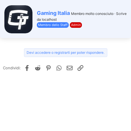
W
Gaming Italia
Membro molto conosciuto
·
Scrive
r
da
localhost
i
Membro dello Staff
Admin
t
t
e
n
b
y
Devi accedere o registrarti per poter rispondere.
Facebook
Reddit
Pinterest
WhatsApp
e-mail
Link
Condividi: