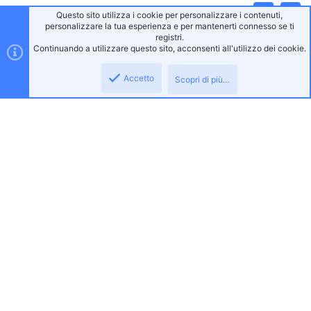
Questo sito utilizza i cookie per personalizzare i contenuti,
Alto
Bass
personalizzare la tua esperienza e per mantenerti connesso se ti
registri.
Continuando a utilizzare questo sito, acconsenti all'utilizzo dei cookie.
Accetto
Scopri di più…
Gaming Italia
Gaming Italia affonda le sue radici nel 2015 quando viene fornito un servizio
voice, tramite l'ausilio di TeamSpeak3.
Gaming Italia Community rientra nel progetto No-Profit di TeamSpeak.
L'idea alla base della community era quella di creare un portale, dove
chiunque a qualsiasi ora del giorno potesse trovare giocatori con cui poter
avere la possibilità di conversare e fare squadra online.