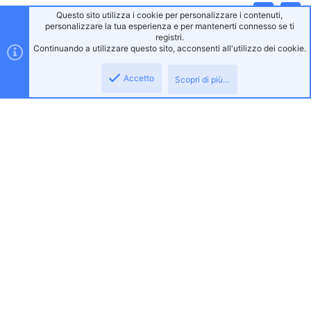
Questo sito utilizza i cookie per personalizzare i contenuti,
Alto
Bass
personalizzare la tua esperienza e per mantenerti connesso se ti
registri.
Continuando a utilizzare questo sito, acconsenti all'utilizzo dei cookie.
Accetto
Scopri di più…
Gaming Italia
Gaming Italia affonda le sue radici nel 2015 quando viene fornito un servizio
voice, tramite l'ausilio di TeamSpeak3.
Gaming Italia Community rientra nel progetto No-Profit di TeamSpeak.
L'idea alla base della community era quella di creare un portale, dove
chiunque a qualsiasi ora del giorno potesse trovare giocatori con cui poter
avere la possibilità di conversare e fare squadra online.