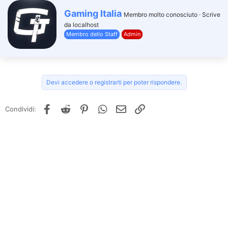
W
Gaming Italia
Membro molto conosciuto
·
Scrive
r
da
localhost
i
Membro dello Staff
Admin
t
t
e
n
b
y
Devi accedere o registrarti per poter rispondere.
Facebook
Reddit
Pinterest
WhatsApp
e-mail
Link
Condividi: