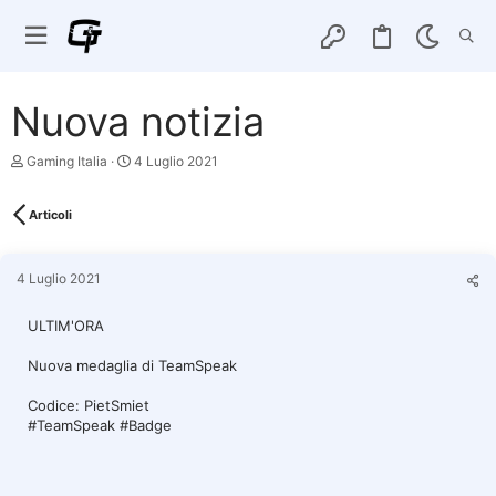
Nuova notizia
C
D
Gaming Italia
4 Luglio 2021
r
a
e
t
a
a
Articoli
t
d
o
i
r
i
4 Luglio 2021
e
n
D
i
i
z
ULTIM'ORA
s
i
c
o
Nuova medaglia di TeamSpeak
u
s
Codice: PietSmiet
s
#TeamSpeak #Badge
i
o
n
e