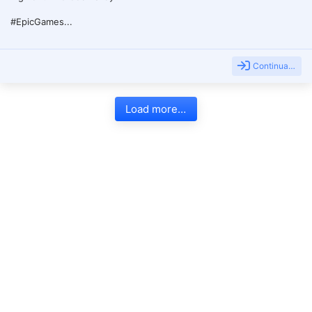
#EpicGames...
Continua…
Load more…